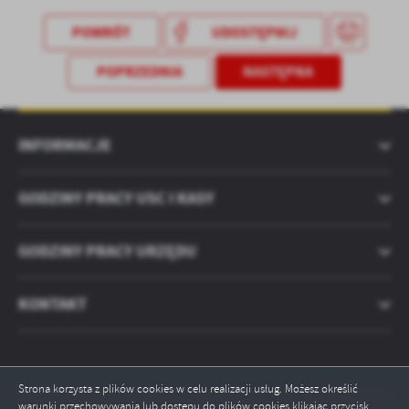
treści w postaci wiadomości, ofert, komunikatów mediów
społecznościowych.
POWRÓT
UDOSTĘPNIJ
POPRZEDNIA
NASTĘPNA
INFORMACJE
GODZINY PRACY USC I KASY
GODZINY PRACY URZĘDU
KONTAKT
Strona korzysta z plików cookies w celu realizacji usług. Możesz określić
warunki przechowywania lub dostępu do plików cookies klikając przycisk