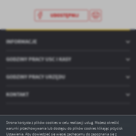
UDOSTĘPNIJ
INFORMACJE
GODZINY PRACY USC I KASY
GODZINY PRACY URZĘDU
KONTAKT
Strona korzysta z plików cookies w celu realizacji usług. Możesz określić
warunki przechowywania lub dostępu do plików cookies klikając przycisk
Ustawienia. Aby dowiedzieć się więcej zachęcamy do zapoznania się z