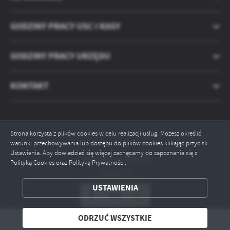
treści w postaci wiadomości, ofert, komunikatów mediów
społecznościowych.
GODZINY PRACY USC I KASY
GODZINY PRACY URZĘDU
KONTAKT
Strona korzysta z plików cookies w celu realizacji usług. Możesz określić
warunki przechowywania lub dostępu do plików cookies klikając przycisk
Ustawienia. Aby dowiedzieć się więcej zachęcamy do zapoznania się z
Odwiedzin: 2568105
Polityką Cookies oraz Polityką Prywatności.
Online: 7
USTAWIENIA
ZAPISZ WYBRANE
ODRZUĆ WSZYSTKIE
ODRZUĆ WSZYSTKIE
Copyright by rogozno.pl