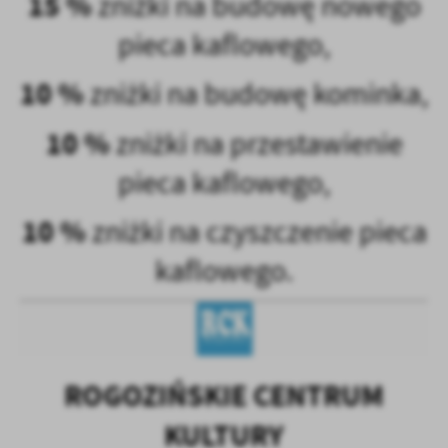
15 %
zniżki na budowę nowego
pieca kaflowego,
10 %
zniżki na budowę kominka,
10 %
zniżki na przestawienie
pieca kaflowego,
10 %
zniżki na czyszczenie pieca
kaflowego.
ROGOZIŃSKIE CENTRUM
KULTURY