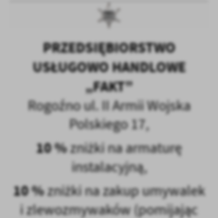
PRZEDSIĘBIORSTWO
USŁUGOWO HANDLOWE
„FAKT”
Rogoźno ul. II Armii Wojska
Polskiego 17,
10 %
zniżki na armaturę
instalacyjną,
10 %
zniżki na zakup umywalek
i zlewozmywaków (pomijając