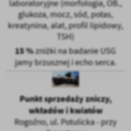
laboratoryjne (morfologia, OB.,
glukoza, mocz, sód, potas,
kreatynina, alat, profil lipidowy,
TSH)
15 %
zniżki na badanie USG
jamy brzusznej i echo serca.
Punkt sprzedaży zniczy,
wkładów i kwiatów
Rogoźno, ul. Potulicka - przy