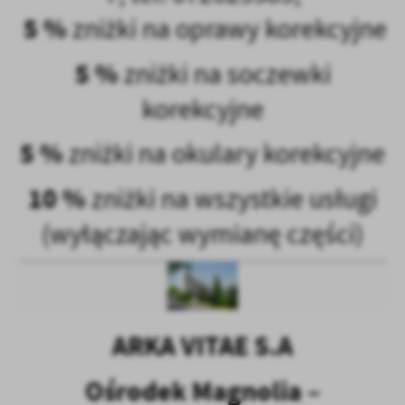
5 %
zniżki na oprawy korekcyjne
5 %
zniżki na soczewki
korekcyjne
5 %
zniżki na okulary korekcyjne
10 %
zniżki na wszystkie usługi
(wyłączając wymianę części)
ARKA VITAE S.A
Ośrodek Magnolia –