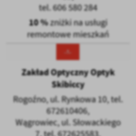
tel. 606 580 284
10 %
zniżki na usługi
remontowe mieszkań
Zakład Optyczny Optyk
Skibiccy
Rogoźno, ul. Rynkowa 10, tel.
672610406,
Wągrowiec, ul. Słowackiego
7, tel. 672625583,