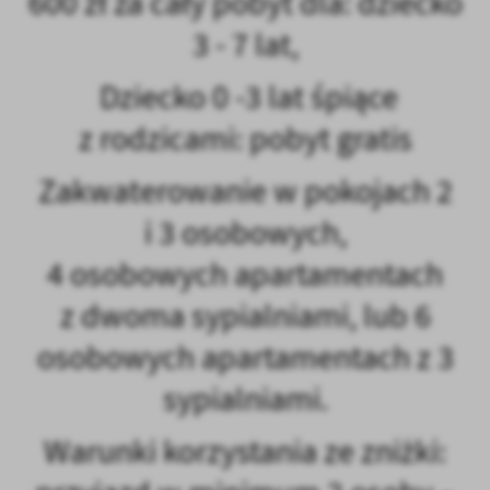
600 zł za cały pobyt dla: dziecko
3 - 7 lat,
Dziecko 0 -3 lat śpiące
z rodzicami: pobyt gratis
Zakwaterowanie w pokojach 2
i 3 osobowych,
4 osobowych apartamentach
z dwoma sypialniami, lub 6
osobowych apartamentach z 3
sypialniami.
Warunki korzystania ze zniżki: