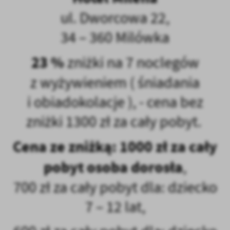
ul. Dworcowa 22,
34 – 360 Milówka
23 %
zniżki na 7 noclegów
z wyżywieniem ( śniadania
i obiadokolacje ), - cena bez
zniżki 1300 zł za cały pobyt.
Cena ze zniżką: 1000 zł za cały
pobyt osoba dorosła
,
700 zł za cały pobyt dla: dziecko
7 – 12 lat,