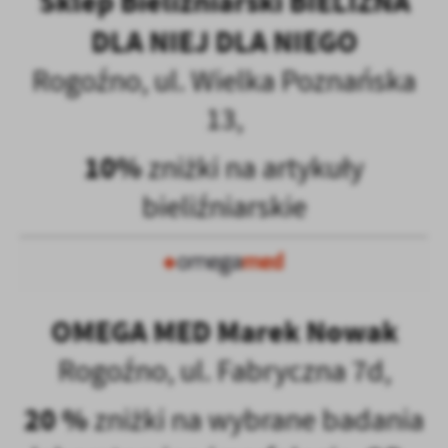
Sklep Bieliźniarski BIELIZNA
DLA NIEJ DLA NIEGO
Rogoźno, ul. Wielka Poznańska
13,
10%
zniżki na artykuły
bieliźniarskie
OMEGA MED Marek Nowak
Rogoźno, ul. Fabryczna 7d,
20 %
zniżki na wybrane badania