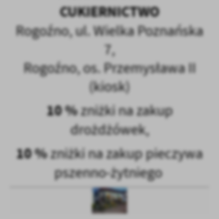
CUKIERNICTWO
Rogoźno, ul. Wielka Poznańska
7,
Rogoźno, os. Przemysława II
(kiosk)
10 %
zniżki na zakup
drożdżówek,
10 %
zniżki na zakup pieczywa
pszenno-żytniego