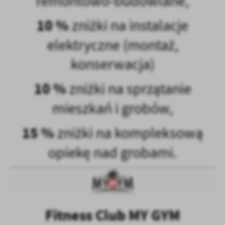
remontowo-budowlane,
10 %
zniżki na instalacje
elektryczne (montaż,
konserwacja)
10 %
zniżki na sprzątanie
mieszkań i grobów,
15 %
zniżki na kompleksową
opiekę nad grobami.
Fitness Club MY GYM