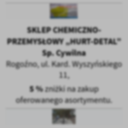
SKLEP CHEMICZNO-
PRZEMYSŁOWY „HURT-DETAL”
Sp. Cywilna
Rogoźno, ul. Kard. Wyszyńskiego
11,
5 %
zniżki na zakup
oferowanego asortymentu.