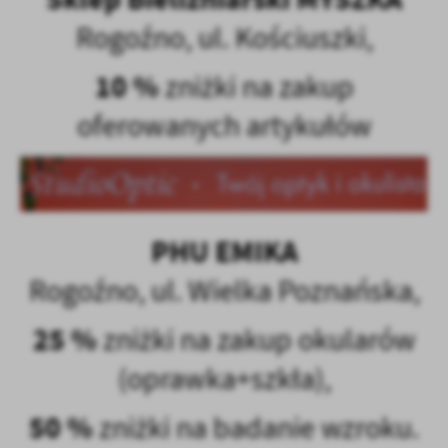
Rogoźno, ul. Kościuszki,
10 %
zniżki na zakup
oferowanych artykułów
PHU EMIKA
Rogoźno, ul. Wielka Poznańska,
25 %
zniżki na zakup okularów
(oprawka+szkła),
50 %
zniżki na badanie wzroku.