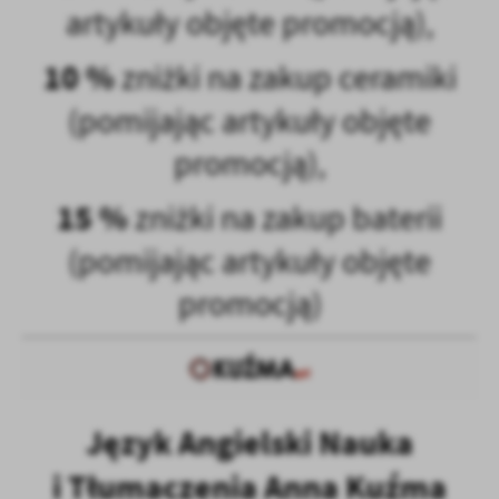
artykuły objęte promocją),
10 %
zniżki na zakup ceramiki
(pomijając artykuły objęte
promocją),
15 %
zniżki na zakup baterii
(pomijając artykuły objęte
promocją)
Język Angielski Nauka
i Tłumaczenia Anna Kuźma