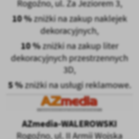
Rogoźno, ul. Za Jeziorem 3,
10 %
zniżki na zakup naklejek
dekoracyjnych,
10 %
zniżki na zakup liter
dekoracyjnych przestrzennych
3D,
5 %
zniżki na usługi reklamowe.
AZmedia-WALEROWSKI
Rogoźno, ul. II Armii Wojska