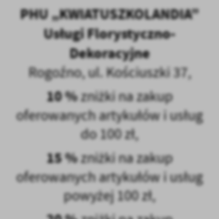
PHU „KWIATUSZKOLANDIA”
Usługi Florystyczno-
Dekoracyjne
Rogoźno, ul. Kościuszki 37,
10 %
zniżki na zakup
oferowanych artykułów i usług
do 100 zł,
15 %
zniżki na zakup
oferowanych artykułów i usług
powyżej 100 zł,