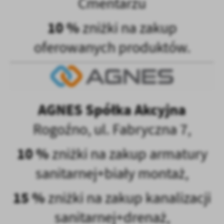
Cmentarzu
10 %
zniżki na zakup
oferowanych produktów.
AGNES Spółka Akcyjna
Rogoźno, ul. Fabryczna 7,
10 %
zniżki na zakup armatury
sanitarnej+biały montaż,
15 %
zniżki na zakup kanalizacji
sanitarnej+drenaż,