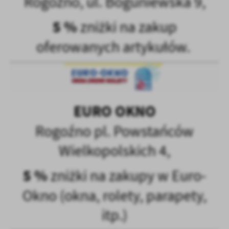
Rogoźno, ul. Boguniewska 9,
5 %
zniżki na zakup
oferowanych artykułów.
EURO OKNO
Rogoźno pl. Powstańców
Wielkopolskich 4,
5 %
zniżki na zakupy w Euro-
Okno (okna, rolety, parapety,
itp.)