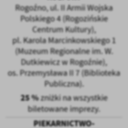
Rogoźno, ul. II Armii Wojska
Polskiego 4 (Rogozińskie
Centrum Kultury),
pl. Karola Marcinkowskiego 1
(Muzeum Regionalne im. W.
Dutkiewicz w Rogoźnie),
os. Przemysława II 7 (Biblioteka
Publiczna).
25 %
zniżki na wszystkie
biletowane imprezy.
PIEKARNICTWO-