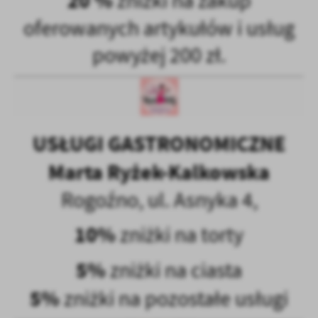
20 %
zniżki na zakup
oferowanych artykułów i usług
powyżej 200 zł.
USŁUGI GASTRONOMICZNE
Marta Ryżek-Kalkowska
Rogoźno, ul. Asnyka 4,
10%
zniżki na torty
5%
zniżki na ciasta
5%
zniżki na pozostałe usługi