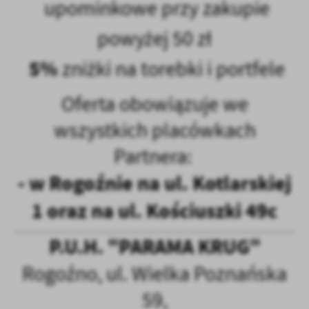
upominkowe przy zakupie
powyżej 50 zł
5%
zniżki na torebki i portfele
Oferta obowiązuje we
wszystkich placówkach
Partnera:
- w Rogoźnie na ul. Kotlarskiej
1 oraz na ul. Kościuszki 49c
P.U.H. "PARAMA KRUG"
Rogoźno, ul. Wielka Poznańska
59,