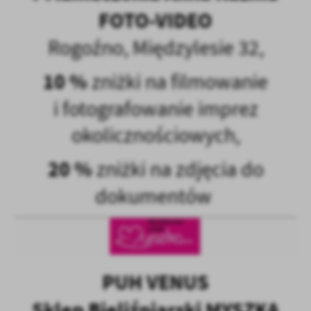
FOTO-VIDEO
Rogoźno, Międzylesie 32,
10 %
zniżki na filmowanie
i fotografowanie imprez
okolicznościowych,
20 %
zniżki na zdjęcia do
dokumentów
PUH VENUS
Sklep Bieliźniarski MYSZKA