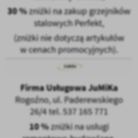
30 %
zniżki na zakup grzejników
stalowych Perfekt,
(zniżki nie dotyczą artykułów
w cenach promocyjnych).
Firma Usługowa JuMiKa
Rogoźno, ul. Paderewskiego
26/4 tel. 537 165 771
10 %
zniżki na usługi