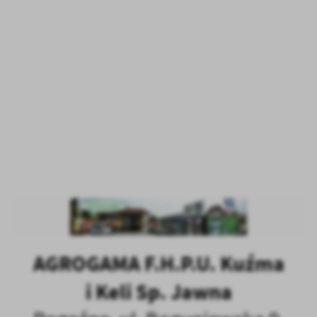
promocyjne mogą pojawić się na stronach podmiotów trzecich lub firm
oraz innych dostawców usług. Firmy te działają w charakterze pośredni
treści w postaci wiadomości, ofert, komunikatów mediów społeczności
AGROGAMA F.H.P.U. Kuźma
i Keli Sp. Jawna