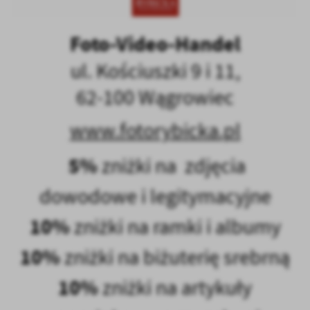
Foto-Video-Handel
ul. Kościuszki 9 i 11,
62-100 Wągrowiec
www.fotorybicka.pl
5%
zniżki na zdjęcia
dowodowe i legitymacyjne
10%
zniżki na ramki i albumy
10%
zniżki na biżuterię srebrną
10%
zniżki na artykuły