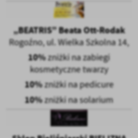
„BEATRIS” Beata Ott-Rodak
Rogoźno, ul. Wielka Szkolna 14,
10%
zniżki na zabiegi
kosmetyczne twarzy
10%
zniżki na pedicure
10%
zniżki na solarium