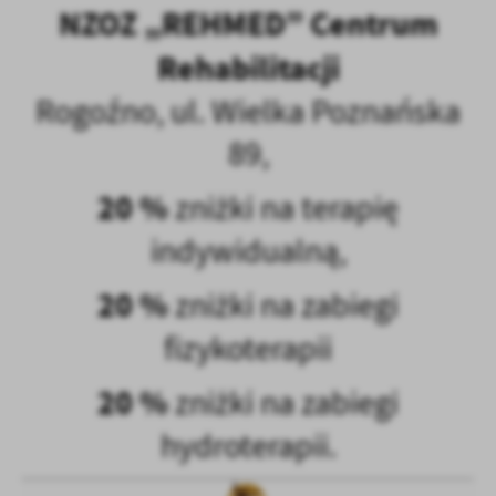
NZOZ „REHMED” Centrum
Rehabilitacji
Rogoźno, ul. Wielka Poznańska
89,
20 %
zniżki na terapię
indywidualną,
20 %
zniżki na zabiegi
fizykoterapii
20 %
zniżki na zabiegi
hydroterapii.