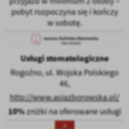
przyjazd w minimum 2 osoby –
pobyt rozpoczyna się i kończy
w sobotę.
Usługi stomatologiczne
Rogoźno, ul. Wojska Polskiego
46,
http://www.asiazborowska.pl/
10%
zniżki na oferowane usługi