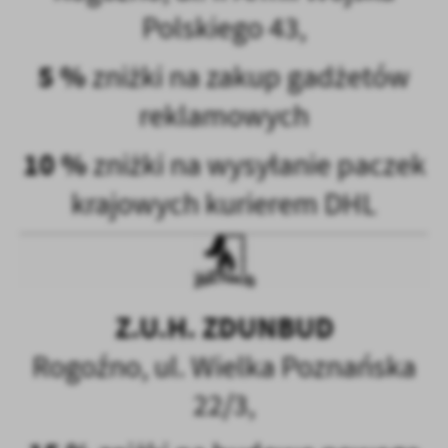
Polskiego 43,
5 %
zniżki na zakup gadżetów
reklamowych
10 %
zniżki na wysyłanie paczek
krajowych kurierem DHL
Z.U.H. ZDUNBUD
Rogoźno, ul. Wielka Poznańska
22/3,