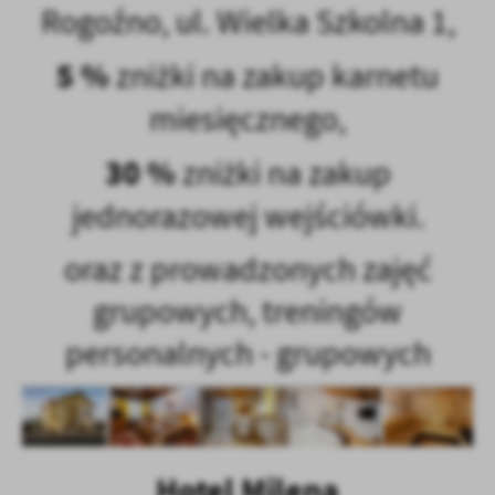
Rogoźno, ul.
Wielka Szkolna 1,
5 %
zniżki na zakup karnetu
miesięcznego,
30 %
zniżki na zakup
jednorazowej wejściówki.
oraz z prowadzonych zajęć
grupowych, treningów
personalnych - grupowych
Hotel Milena