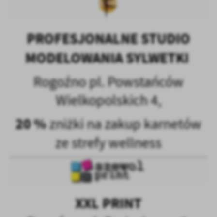
PROFESJONALNE STUDIO
MODELOWANIA SYLWETKI
Rogoźno pl. Powstańców
Wielkopolskich 4,
20 %
zniżki na zakup karnetów
ze strefy wellness
XXL PRINT