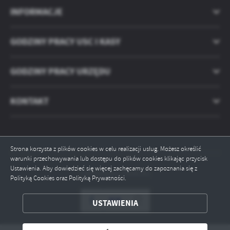
treści w postaci wiadomości, ofert, komunikatów mediów
INFORMACJE
społecznościowych.
GODZINY PRACY USC I KASY
GODZINY PRACY URZĘDU
KONTAKT
Strona korzysta z plików cookies w celu realizacji usług. Możesz określić
warunki przechowywania lub dostępu do plików cookies klikając przycisk
Ustawienia. Aby dowiedzieć się więcej zachęcamy do zapoznania się z
Odwiedzin: 2568193
Polityką Cookies oraz Polityką Prywatności.
USTAWIENIA
ZAPISZ WYBRANE
ODRZUĆ WSZYSTKIE