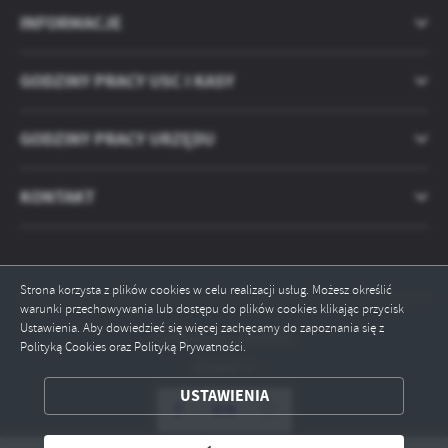
treści w postaci wiadomości, ofert, komunikatów mediów
INFORMACJE
społecznościowych.
GODZINY PRACY USC I KASY
GODZINY PRACY URZĘDU
KONTAKT
Strona korzysta z plików cookies w celu realizacji usług. Możesz określić
warunki przechowywania lub dostępu do plików cookies klikając przycisk
Ustawienia. Aby dowiedzieć się więcej zachęcamy do zapoznania się z
Odwiedzin: 2568063
Polityką Cookies oraz Polityką Prywatności.
Online: 2
USTAWIENIA
ZAPISZ WYBRANE
ODRZUĆ WSZYSTKIE