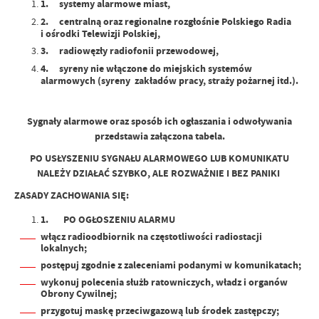
1.
systemy alarmowe miast,
2.
centralną oraz regionalne rozgłośnie Polskiego Radia
i ośrodki Telewizji Polskiej,
3.
radiowęzły radiofonii przewodowej,
4.
syreny nie włączone do miejskich systemów
alarmowych (syreny zakładów pracy, straży pożarnej itd.).
Sygnały alarmowe oraz sposób ich ogłaszania i odwoływania
przedstawia załączona tabela.
P
O USŁYSZENIU SYGNAŁU ALARMOWEGO LUB KOMUNIKATU
NALEŻY DZIAŁAĆ SZYBKO, ALE ROZWAŻNIE I BEZ PANIKI
ZASADY ZACHOWANIA SIĘ:
1.
PO
OGŁOSZENIU ALARMU
włącz radioodbiornik na częstotliwości radiostacji
lokalnych;
postępuj zgodnie z zaleceniami
podanymi w komunikatach;
wykonuj polecenia służb ratowniczych, władz i organów
Obrony Cywilnej;
przygotuj maskę przeciwgazową lub środek zastępczy;