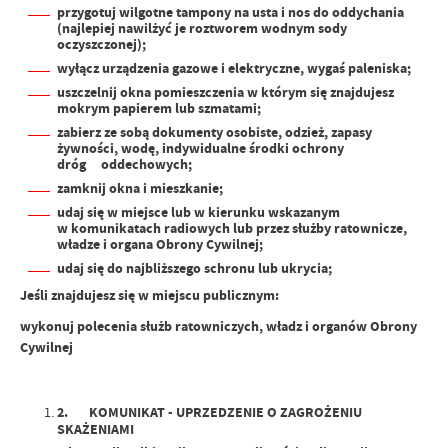
przygotuj wilgotne tampony na usta i nos do oddychania
(najlepiej nawilżyć je roztworem wodnym sody
oczyszcz
onej);
wyłącz urządzenia gazowe i elektryczne, wygaś paleniska;
uszczelnij okna pomieszczenia w którym się znajdujesz
mokrym papierem lub szmatami;
zabierz ze sobą dokumenty osobiste, odzież, zapasy
żywności, wodę, indywidualne środki ochrony
dróg
oddechowych;
zamknij okna i mieszkanie;
udaj się w miejsce lub w kierunku wskazanym
w komunikatach radiowych lub przez służby ratownicze,
władze i organa Obrony Cywi
lnej;
udaj się do najbliższego schronu lub ukrycia;
Jeśli znajdujesz się w miejscu publiczn
ym:
wykonuj polecenia służb ratowniczych, władz i organów Obrony
Cywilnej
2.
KOMUNIKAT -
UPRZEDZENIE O ZAGROŻENIU
SKAŻENIAMI