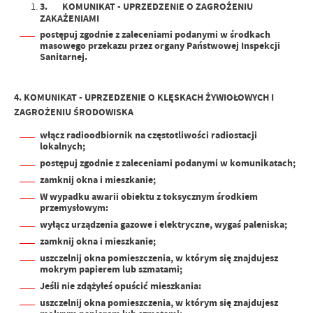
3.
KOMUNIKAT -
UPRZEDZENIE O ZAGROŻENIU
ZAKAŻENIAMI
postępuj zgodnie z zaleceniami podanymi w środkach
masowego przekazu
przez org
any Państwowej Inspekcji
Sanitarnej.
4. KOMUNIKAT -
UPRZEDZENIE O KLĘSKACH ŻYWIOŁOWYCH I
ZAGROŻENIU ŚRODOWISKA
włącz radioodbiornik na częstotliwości radiostacji
lokalnych;
postępuj zgodnie z zaleceniami podanymi w komunikatach;
zamknij okna i mieszkanie;
W
wypadku awarii obiektu z toksycznym środkiem
przemysłowym:
wyłącz urządzenia gazowe i elektryczne, wygaś paleniska;
zamknij okna i mieszkanie;
uszczelnij okna pomieszczenia, w którym się znajdujesz
mokrym papierem lub szmatami;
Jeśli
nie
zdążyłeś opuścić
mieszkania:
uszczelnij okna pomieszczenia, w którym się znajdujesz