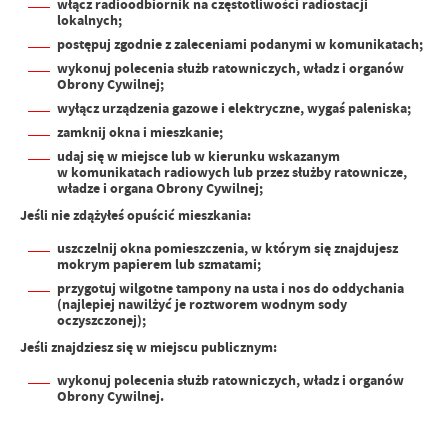
włącz radioodbiornik na częstotliwości radiostacji
lokalnych;
postępuj zgodnie z zaleceniami podanymi w komunikatach;
wykonuj
polecenia służb ratowniczych, władz i organów
Obrony Cywilnej;
wyłącz urządzenia gazowe i elektryczne, wygaś paleniska;
zamknij okna i mieszkanie;
udaj się w miejsce lub w kierunku wskazanym
w komunikatach radiowych lub przez służby ratownicze,
władze i or
gana Obrony Cywilnej;
Jeśli nie zdążyłeś opuścić mieszkania:
uszczelnij okna pomieszczenia, w którym się znajdujesz
mokrym papierem lub szmatami;
przygotuj wilgotne tampony na usta i nos do oddychania
(najlepiej nawilżyć je roztworem wodnym sody
oczyszczonej);
Jeśli znajdziesz się w miejscu publicznym:
wykonuj polecenia służb ratowniczych, władz i organów
Obrony Cywilnej.