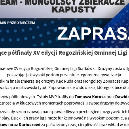
e półfinały XV edycji Rogozińskiej Gminnej Ligi
nałowe XV edycji Rogozińskiej Gminnej Ligi Siatkówki. Drużyny zostawiły
pokazując jak wysoki poziom prezentuje tegoroczna rywalizacja.
lkim finale zmierzą się drużyny Kac Ruda oraz Mongolscy Zbieracze Kap
owalczą o mistrzowski tytuł. Zapowiada się widowisko, którego kibice dł
Tomasza Kotusa
Dawida
czów półfinałowych. Tytuły MVP trafiły do
oraz
ecznością w kluczowych momentach poprowadzili swoje drużyny do zwy
rzez cały sezon czuwają nad sprawiedliwym przebiegiem rozgrywek. Ich 
play. Dzięki ich pracy liga może funkcjonować na wysokim poziomie, a z
kowi oraz Dariuszowi
za poświęcony czas, cierpliwość oraz wkład w roz