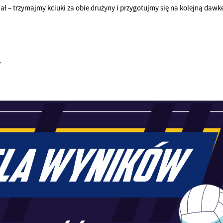
nał – trzymajmy kciuki za obie drużyny i przygotujmy się na kolejną daw
y