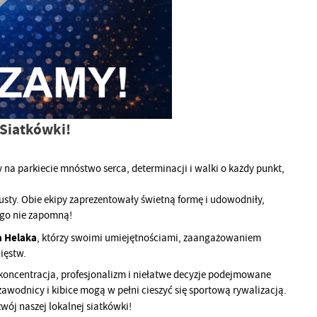
 Siatkówki!
 na parkiecie mnóstwo serca, determinacji i walki o każdy punkt,
usty. Obie ekipy zaprezentowały świetną formę i udowodniły,
ugo nie zapomną!
 Helaka
, którzy swoimi umiejętnościami, zaangażowaniem
cięstw.
koncentracja, profesjonalizm i niełatwe decyzje podejmowane
awodnicy i kibice mogą w pełni cieszyć się sportową rywalizacją.
wój naszej lokalnej siatkówki!