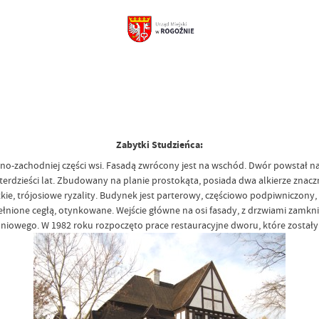
Zabytki Studzieńca:
-zachodniej części wsi. Fasadą zwrócony jest na wschód. Dwór powstał naj
terdzieści lat. Zbudowany na planie prostokąta, posiada dwa alkierze znac
tkie, trójosiowe ryzality. Budynek jest parterowy, częściowo podpiwniczony
nione cegłą, otynkowane. Wejście główne na osi fasady, z drzwiami zamkni
owego. W 1982 roku rozpoczęto prace restauracyjne dworu, które zostały 