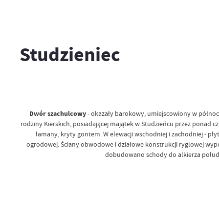
Studzieniec
Dwór szachulcowy
- okazały barokowy, umiejscowiony w północno
rodziny Kierskich, posiadającej majątek w Studzieńcu przez ponad cz
łamany, kryty gontem. W elewacji wschodniej i zachodniej - pły
ogrodowej. Ściany obwodowe i działowe konstrukcji ryglowej wypeł
dobudowano schody do alkierza południ