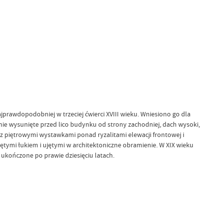
prawdopodobniej w trzeciej ćwierci XVIII wieku. Wniesiono go dla
znie wysunięte przed lico budynku od strony zachodniej, dach wysoki,
, z piętrowymi wystawkami ponad ryzalitami elewacji frontowej i
ętymi łukiem i ujętymi w architektoniczne obramienie. W XIX wieku
ukończone po prawie dziesięciu latach.