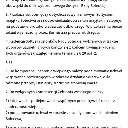
obowiązki do dnia wyboru nowego Sołtysa i Rady Sołeckiej.
3. Przekazanie, pomiędzy dotychczasowym a nowym Sołtysem,
majątku Sołectwa oraz odpowiedzialności za ten majątek, następuje
na podstawie protokołu zdawczo-odbiorczego. W przekazaniu bierze
udział wyznaczony przez Burmistrza pracownik Urzędu.
4. Kadencja Sołtysa i członków Rady Sołeckiej wybranych w trakcie
wyborów uzupełniających kończy się z końcem trwającej kadencji
tych organów, z uwzględnieniem terminu z § 20 ust. 2.
§ 11.
1. Do kompetencji Zebrania Wiejskiego należy podejmowanie uchwał
w sprawach pozostających w zakresie działania Sołectwa, o ile
odrębne przepisy i niniejszy statut nie stanowią inaczej.
2. Do wyłącznych kompetencji Zebrania Wiejskiego należy:
1) inicjowanie i podejmowanie wspólnych przedsięwzięć na rzecz
społeczności wiejskiej,
2) podejmowanie uchwał w sprawie zasad dysponowania mieniem
Sołectwa,
3) rozpatrywanie sprawozdania rocznego Sołtysa, o którym mowa w