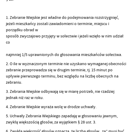
1. Zebranie Wiejskie jest władne do podejmowania rozstrzygnięć,
jeżeli mieszkańcy zostali zawiadomieni o terminie, miejscu i
porządku obrad w
sposób zwyczajowo przyjęty w sołectwie i jeżeli wzięło w nim udział
co
najmniej 1/5 uprawnionych do głosowania mieszkańców sołectwa.
2. O ile w wyznaczonym terminie nie uzyskano wymaganej obecności
zebranie przeprowadza się w drugim terminie, tj. 15 minut po
upływie pierwszego terminu, bez względu na liczbę obecnych na
zebraniu.
3. Zebrania Wiejskie odbywają się w miarę potrzeb, nie rzadziej
jednak niż raz w roku.
4. Zebranie Wiejskie wyraża wolę w drodze uchwały.
5. Uchwały Zebrania Wiejskiego zapadają w głosowaniu jawnym,
zwykłą większością głosów, za wyjątkiem § 28 ust. 3.
6. Zwykła większość głosów oznacza, że liczba głosów „za” musi być