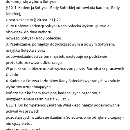
dokonuje się wyboru Sołtysa.
§ 10. 1. Kadencja Sołtysa i Rady Sołeckiej odpowiada kadencji Rady
Miejskiej,
z zastrzeżeniem § 20 ust. 2 i § 29.
2. Po upływie kadencji Sołtys i Rada Sołecka wykonują swoje
obowiązki do dnia wyboru
nowego Sołtysa i Rady Sołeckiej.
3. Przekazanie, pomiędzy dotychczasowym a nowym Sołtysem,
majątku Sołectwa oraz
odpowiedzialności za ten majątek, następuje na podstawie
protokołu zdawczo-odbiorczego.
W przekazaniu bierze udział wyznaczony przez Burmistrza pracownik
Urzędu.
4. Kadencja Sołtysa i członków Rady Sołeckiej wybranych w trakcie
wyborów uzupełniających
kończy się z końcem trwającej kadencji tych organów, z
uwzględnieniem terminu z § 20 ust. 2.
§ 11. 1. Do kompetencji Zebrania Wiejskiego należy podejmowanie
uchwał w sprawach
pozostających w zakresie działania Sołectwa, o ile odrębne przepisy i
niniejszy statut
nie stanowią inaczej.