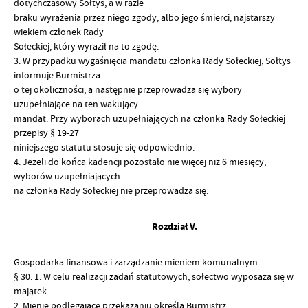
dotychczasowy Sołtys, a w razie
braku wyrażenia przez niego zgody, albo jego śmierci, najstarszy
wiekiem członek Rady
Sołeckiej, który wyraził na to zgodę.
3. W przypadku wygaśnięcia mandatu członka Rady Sołeckiej, Sołtys
informuje Burmistrza
o tej okoliczności, a następnie przeprowadza się wybory
uzupełniające na ten wakujący
mandat. Przy wyborach uzupełniających na członka Rady Sołeckiej
przepisy § 19-27
niniejszego statutu stosuje się odpowiednio.
4. Jeżeli do końca kadencji pozostało nie więcej niż 6 miesięcy,
wyborów uzupełniających
na członka Rady Sołeckiej nie przeprowadza się.
Rozdział V.
Gospodarka finansowa i zarządzanie mieniem komunalnym
§ 30. 1. W celu realizacji zadań statutowych, sołectwo wyposaża się w
majątek.
2. Mienie podlegające przekazaniu określa Burmistrz.