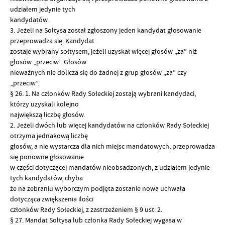
udziałem jedynie tych
kandydatów.
3. Jeżeli na Sołtysa został zgłoszony jeden kandydat głosowanie
przeprowadza się. Kandydat
zostaje wybrany sołtysem, jeżeli uzyskał więcej głosów „za” niż
głosów „przeciw”. Głosów
nieważnych nie dolicza się do żadnej z grup głosów „za” czy
„przeciw”.
§ 26. 1. Na członków Rady Sołeckiej zostają wybrani kandydaci,
którzy uzyskali kolejno
największą liczbę głosów.
2. Jeżeli dwóch lub więcej kandydatów na członków Rady Sołeckiej
otrzyma jednakową liczbę
głosów, a nie wystarcza dla nich miejsc mandatowych, przeprowadza
się ponowne głosowanie
w części dotyczącej mandatów nieobsadzonych, z udziałem jedynie
tych kandydatów, chyba
że na zebraniu wyborczym podjęta zostanie nowa uchwała
dotycząca zwiększenia ilości
członków Rady Sołeckiej, z zastrzeżeniem § 9 ust. 2.
§ 27. Mandat Sołtysa lub członka Rady Sołeckiej wygasa w