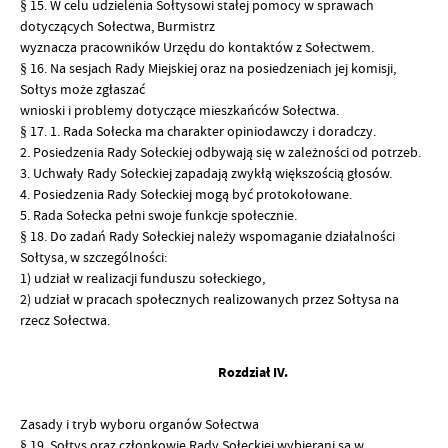
§ 15. W celu udzielenia Sołtysowi stałej pomocy w sprawach
dotyczących Sołectwa, Burmistrz
wyznacza pracowników Urzędu do kontaktów z Sołectwem.
§ 16. Na sesjach Rady Miejskiej oraz na posiedzeniach jej komisji,
Sołtys może zgłaszać
wnioski i problemy dotyczące mieszkańców Sołectwa.
§ 17. 1. Rada Sołecka ma charakter opiniodawczy i doradczy.
2. Posiedzenia Rady Sołeckiej odbywają się w zależności od potrzeb.
3. Uchwały Rady Sołeckiej zapadają zwykłą większością głosów.
4. Posiedzenia Rady Sołeckiej mogą być protokołowane.
5. Rada Sołecka pełni swoje funkcje społecznie.
§ 18. Do zadań Rady Sołeckiej należy wspomaganie działalności
Sołtysa, w szczególności:
1) udział w realizacji funduszu sołeckiego,
2) udział w pracach społecznych realizowanych przez Sołtysa na
rzecz Sołectwa.
Rozdział IV.
Zasady i tryb wyboru organów Sołectwa
§ 19. Sołtys oraz członkowie Rady Sołeckiej wybierani są w