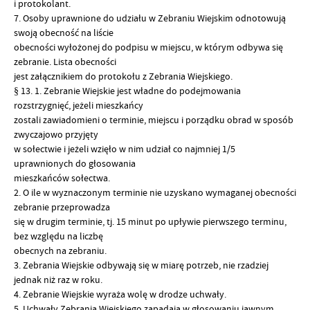
i protokolant.
7. Osoby uprawnione do udziału w Zebraniu Wiejskim odnotowują
swoją obecność na liście
obecności wyłożonej do podpisu w miejscu, w którym odbywa się
zebranie. Lista obecności
jest załącznikiem do protokołu z Zebrania Wiejskiego.
§ 13. 1. Zebranie Wiejskie jest władne do podejmowania
rozstrzygnięć, jeżeli mieszkańcy
zostali zawiadomieni o terminie, miejscu i porządku obrad w sposób
zwyczajowo przyjęty
w sołectwie i jeżeli wzięło w nim udział co najmniej 1/5
uprawnionych do głosowania
mieszkańców sołectwa.
2. O ile w wyznaczonym terminie nie uzyskano wymaganej obecności
zebranie przeprowadza
się w drugim terminie, tj. 15 minut po upływie pierwszego terminu,
bez względu na liczbę
obecnych na zebraniu.
3. Zebrania Wiejskie odbywają się w miarę potrzeb, nie rzadziej
jednak niż raz w roku.
4. Zebranie Wiejskie wyraża wolę w drodze uchwały.
5. Uchwały Zebrania Wiejskiego zapadają w głosowaniu jawnym,