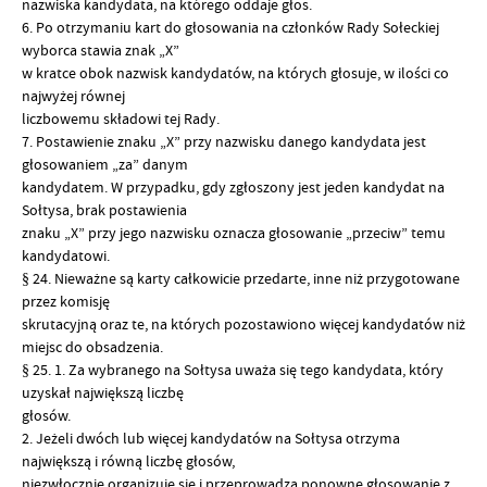
nazwiska kandydata, na którego oddaje głos.
6. Po otrzymaniu kart do głosowania na członków Rady Sołeckiej
wyborca stawia znak „X”
w kratce obok nazwisk kandydatów, na których głosuje, w ilości co
najwyżej równej
liczbowemu składowi tej Rady.
7. Postawienie znaku „X” przy nazwisku danego kandydata jest
głosowaniem „za” danym
kandydatem. W przypadku, gdy zgłoszony jest jeden kandydat na
Sołtysa, brak postawienia
znaku „X” przy jego nazwisku oznacza głosowanie „przeciw” temu
kandydatowi.
§ 24. Nieważne są karty całkowicie przedarte, inne niż przygotowane
przez komisję
skrutacyjną oraz te, na których pozostawiono więcej kandydatów niż
miejsc do obsadzenia.
§ 25. 1. Za wybranego na Sołtysa uważa się tego kandydata, który
uzyskał największą liczbę
głosów.
2. Jeżeli dwóch lub więcej kandydatów na Sołtysa otrzyma
największą i równą liczbę głosów,
niezwłocznie organizuje się i przeprowadza ponowne głosowanie z