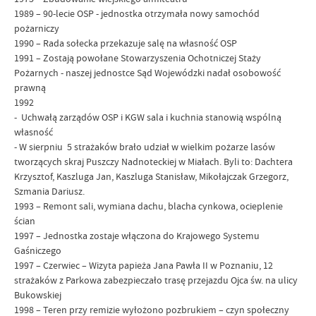
1989 – 90-lecie OSP - jednostka otrzymała nowy samochód
pożarniczy
1990 – Rada sołecka przekazuje salę na własność OSP
1991 – Zostają powołane Stowarzyszenia Ochotniczej Staży
Pożarnych - naszej jednostce Sąd Wojewódzki nadał osobowość
prawną
1992
- Uchwałą zarządów OSP i KGW sala i kuchnia stanowią wspólną
własność
- W sierpniu 5 strażaków brało udział w wielkim pożarze lasów
tworzących skraj Puszczy Nadnoteckiej w Miałach. Byli to: Dachtera
Krzysztof, Kaszluga Jan, Kaszluga Stanisław, Mikołajczak Grzegorz,
Szmania Dariusz.
1993 – Remont sali, wymiana dachu, blacha cynkowa, ocieplenie
ścian
1997 – Jednostka zostaje włączona do Krajowego Systemu
Gaśniczego
1997 – Czerwiec – Wizyta papieża Jana Pawła II w Poznaniu, 12
strażaków z Parkowa zabezpieczało trasę przejazdu Ojca św. na ulicy
Bukowskiej
1998 – Teren przy remizie wyłożono pozbrukiem – czyn społeczny