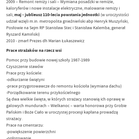
2009 – Remont remizy i sali – Wymiana posadzki w remizie,
kaloryferów i nowe instalacje elektryczne, malowanie remizy i
sali,
maj - jublieusz 110-lecia powstania jednostki
(w uroczystości
udział wzięli m.in. metropolita gnieźnieński abp Henryk Muszyński,
Posłowie na Sejm RP Stanisław Stec i Stanisław Kalemba, generał
Ryszard Kamiński)
2010 - zmarł Prezes dh Marian Łukaszewicz
Prace strażaków na rzecz wsi
Pomoc przy budowie nowej szkoły 1987-1989
Czyszczenie stawów
Prace przy kościele:
-odkurzanie świątyni
-prace przygotowawcze do remontu kościoła (wymiana dachu)
-Porządkowanie terenu przykościelnego
Są dwa wielkie święta, w których strażacy stanowią ich oprawę w
galowych mundurach – Wielkanoc – warta honorowa przy Grobie
Pańskim i Boże Ciało w uroczystej procesji kapłana prowadzą
strażacy.
Prace na cmentarzu:
-powiększenie powierzchni
-opłotowanie