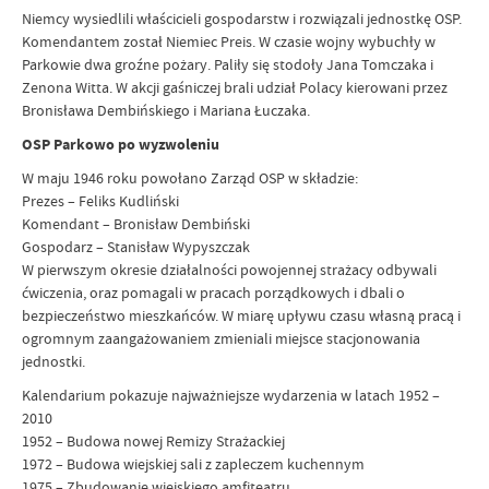
Niemcy wysiedlili właścicieli gospodarstw i rozwiązali jednostkę OSP.
Komendantem został Niemiec Preis. W czasie wojny wybuchły w
Parkowie dwa groźne pożary. Paliły się stodoły Jana Tomczaka i
Zenona Witta. W akcji gaśniczej brali udział Polacy kierowani przez
Bronisława Dembińskiego i Mariana Łuczaka.
OSP Parkowo po wyzwoleniu
W maju 1946 roku powołano Zarząd OSP w składzie:
Prezes – Feliks Kudliński
Komendant – Bronisław Dembiński
Gospodarz – Stanisław Wypyszczak
W pierwszym okresie działalności powojennej strażacy odbywali
ćwiczenia, oraz pomagali w pracach porządkowych i dbali o
bezpieczeństwo mieszkańców. W miarę upływu czasu własną pracą i
ogromnym zaangażowaniem zmieniali miejsce stacjonowania
jednostki.
Kalendarium pokazuje najważniejsze wydarzenia w latach 1952 –
2010
1952 – Budowa nowej Remizy Strażackiej
1972 – Budowa wiejskiej sali z zapleczem kuchennym
1975 – Zbudowanie wiejskiego amfiteatru