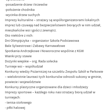
-posadzenie drzew i krzewów
-położenie chodnika
-wycinka drzew suchych
Imprezy kulturalne – strażacy są współorganizatorami lokalnych
imprez lub czuwają nad bezpieczeństwem biorących w nim udział,
mieszkańców wsi i gości z zewnątrz.
Oto niektóre z nich:
Dni Olimpijczyka – organizator Szkoła Podstawowa
Bale Sylwestrowe i Zabawy Karnawałowe
Spotkania Andrzejkowe i Noworoczne wspólnie z KGW
Wianki przy stawie
Dożynki wiejskie – org. Rada sołecka
Turnieje wsi – współudział
Konkursy wiedzy Pożarniczej na szczeblu Zespołu Szkół w Parkowie
– wielokrotnie laureaci tych konkursów odnosili sukcesy w gminie,
powiecie i województwie
Konkursy plastyczne organizowane dla dzieci i młodzieży
Imprezy sportowe – każdego roku nasi strażacy biorą udział w
turniejach:
- tenisa stołowego
- piłki halowej