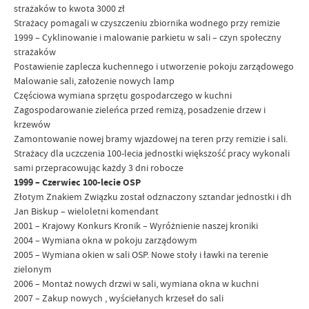
strażaków to kwota 3000 zł
Strażacy pomagali w czyszczeniu zbiornika wodnego przy remizie
1999 – Cyklinowanie i malowanie parkietu w sali – czyn społeczny
strażaków
Postawienie zaplecza kuchennego i utworzenie pokoju zarządowego
Malowanie sali, założenie nowych lamp
Częściowa wymiana sprzętu gospodarczego w kuchni
Zagospodarowanie zieleńca przed remizą, posadzenie drzew i
krzewów
Zamontowanie nowej bramy wjazdowej na teren przy remizie i sali.
Strażacy dla uczczenia 100-lecia jednostki większość pracy wykonali
sami przepracowując każdy 3 dni robocze
1999 – Czerwiec 100-lecie OSP
Złotym Znakiem Związku został odznaczony sztandar jednostki i dh
Jan Biskup – wieloletni komendant
2001 – Krajowy Konkurs Kronik – Wyróżnienie naszej kroniki
2004 – Wymiana okna w pokoju zarządowym
2005 – Wymiana okien w sali OSP. Nowe stoły i ławki na terenie
zielonym
2006 – Montaż nowych drzwi w sali, wymiana okna w kuchni
2007 – Zakup nowych , wyściełanych krzeseł do sali