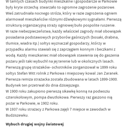
W tamtych czasach budynki mieszkalne i gospodarcze w Parkowie
były kryte strzechą: stwarzało to ogromne zagrożenie pożarowe.
Wieś zatrudniała nocnego stróża, który w razie zagrożenia ogniem
alarmował mieszkańców różnymi dźwiękowymi sygnałami. Pierwszą
strukturą organizacyjną straży ogniowej buło pospolite ruszenie.
W razie niebezpieczeństwa, każdy właściciel zagrody miał obowiązek
posiadania podstawowych przyborów gaśniczych (bosaki, drabina,
tłumice, wiadra itp.) sołtys wyznaczał gospodarzy, którzy w
przypadku alarmu stawiali się z zaprzęgiem konnym i beczkami z
wodą. Każdy mieszkaniec miał obowiązek stawienia się do gaszenia
pożaru jeśli taki wybuchł na jej terenie lub w okolicznych lasach.
Pierwszą grupę strażaków- ochotników zorganizował w 1899 roku
sołtys Stefan Witt rolnik z Parkowa i miejscowy kowal Jan Zaranek.
Pierwsza remiza strażacka została zbudowana w latach 1899-1900.
Budynek ten przetrwał do dnia dzisiejszego.
W 1900 roku zakupiono pierwszą sikawkę konną na podwoziu
czterokołowym, pompa dwutłokowa. Pierwszy raz gaszono nią
pożar w Parkowie, w 1902 roku.
W 1937 roku strażacy z Parkowa zajęli 7 miejsce w zawodach w
Budziszewku.
Wybuch drugiej wojny światowej