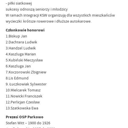
- piłki siatkowej
sukcesy odnoszą seniorzy i młodzicy
W ramach integracji KSW organizują dla wszystkich mieszkańców
wycieczki: krótsze rowerowe i dłuższe autokarowe.
Członkowie honorowi
1.Biskup Jan
2.Dachtera Ludwik
3.Handzel Ludwik
4.Kaszluga Marian
5.Kubiński Mieczysław
6.Kaszluga Jan
7.Koczorowski Zbigniew
8.Lis Edmund
9. Łuczkowiak Sylwester
10.Mielcarek Tomasz
11.Nowicki Franciszek
12.Perlicjan Czesław
13.Szatkowska Ewa
Prezesi OSP Parkowo
Stefan Witt – 1900 do 1926