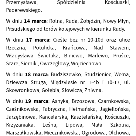
Przemysława, Spółdzielnia Kościuszki,
Paderewskiego.
14 marca
W dniu
: Rolna, Ruda, Żołędzin, Nowy Młyn,
Piłsudskiego od torów kolejowych w kierunku Rudy.
17 marca
W dniu
: Cieśle bez nr 10-10d oraz ulice
Rzeczna, Potulicka, Krańcowa, Nad Stawem,
Władysława Świetlika, Biniewo, Marlewo, Pruśce,
Stare, Sierniki, Owczegłowy, Wojciechowo.
18 marca
W dniu
: Budziszewko, Studzieniec, Wełna,
Dziewcza Struga, Międzylesie nr 1-4b i 10-17, ul.
Skowronkowa, Gołębia, Słowicza, Żniwna.
19 marca
W dniu
: Asnyka, Brzozowa, Czarnkowska,
Cześnikowska, Fabryczna, Hetmańska, Jagiellońska,
Jarzębinowa, Kancelarska, Kasztelańska, Kościuszki,
Krzyżaniaka, Leśna, Lipowa, Mała Szkolna,
Marszałkowska, Miecznikowska, Ogrodowa, Olchowa,