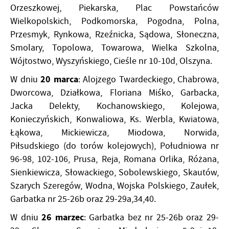
Orzeszkowej, Piekarska, Plac Powstańców
Wielkopolskich, Podkomorska, Pogodna, Polna,
Przesmyk, Rynkowa, Rzeźnicka, Sądowa, Słoneczna,
Smolary, Topolowa, Towarowa, Wielka Szkolna,
Wójtostwo, Wyszyńskiego, Cieśle nr 10-10d, Olszyna.
20 marca
W dniu
: Alojzego Twardeckiego, Chabrowa,
Dworcowa, Działkowa, Floriana Miśko, Garbacka,
Jacka Delekty, Kochanowskiego, Kolejowa,
Konieczyńskich, Konwaliowa, Ks. Werbla, Kwiatowa,
Łąkowa, Mickiewicza, Miodowa, Norwida,
Piłsudskiego (do torów kolejowych), Południowa nr
96-98, 102-106, Prusa, Reja, Romana Orlika, Różana,
Sienkiewicza, Słowackiego, Sobolewskiego, Skautów,
Szarych Szeregów, Wodna, Wojska Polskiego, Zaułek,
Garbatka nr 25-26b oraz 29-29a,34,40.
26 marzec
W dniu
: Garbatka bez nr 25-26b oraz 29-