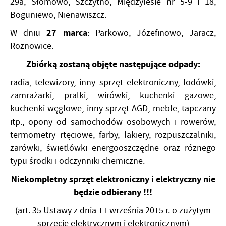
29a, Słomowo, Szczytno, Międzylesie nr 5-9 i 18,
Boguniewo, Nienawiszcz.
27 marca
W dniu
: Parkowo, Józefinowo, Jaracz,
Rożnowice.
Zbiórką zostaną objęte następujące odpady:
radia, telewizory, inny sprzęt elektroniczny, lodówki,
zamrażarki, pralki, wirówki, kuchenki gazowe,
kuchenki węglowe, inny sprzęt AGD, meble, tapczany
itp., opony od samochodów osobowych i rowerów,
termometry rtęciowe, farby, lakiery, rozpuszczalniki,
żarówki, świetlówki energooszczędne oraz różnego
typu środki i odczynniki chemiczne.
Niekompletny sprzęt elektroniczny i elektryczny nie
będzie odbierany !!!
(art. 35 Ustawy z dnia 11 września 2015 r. o zużytym
sprzęcie elektrycznym i elektronicznym)