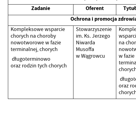
Zadanie
Oferent
Tytuł
Ochrona i promocja zdrowi
Kompleksowe wsparcie
Stowarzyszenie
Kompl
chorych na choroby
im. Ks. Jerzego
wsparci
nowotworowe w fazie
Niwarda
na cho
terminalnej, chorych
Musoffa
nowot
w Wągrowcu
w fazie
długoterminowo
termina
oraz rodzin tych chorych
choryc
długo
oraz ro
choryc