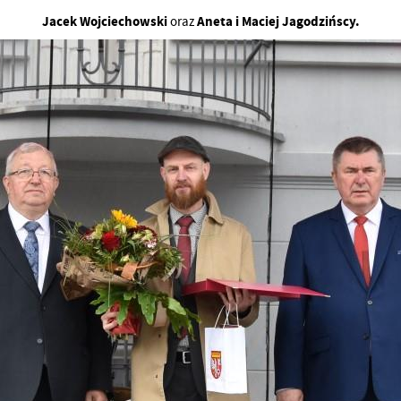
Jacek Wojciechowski
Aneta i Maciej Jagodzińscy.
oraz