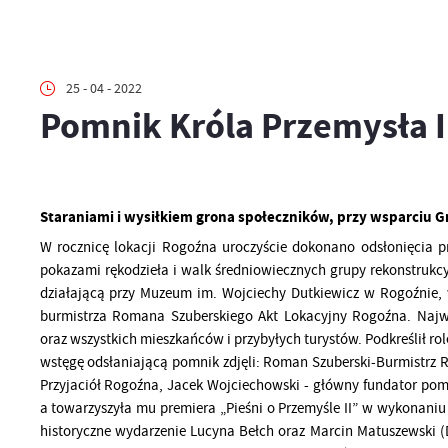
25 - 04 - 2022
Pomnik Króla Przemysła II
Staraniami i wysiłkiem grona społeczników, przy wsparciu G
W rocznicę lokacji Rogoźna uroczyście dokonano odsłonięcia p
pokazami rękodzieła i walk średniowiecznych grupy rekonstrukcy
działającą przy Muzeum im. Wojciechy Dutkiewicz w Rogoźnie,
burmistrza Romana Szuberskiego Akt Lokacyjny Rogoźna. Najwa
oraz wszystkich mieszkańców i przybyłych turystów. Podkreślił r
wstęgę odsłaniającą pomnik zdjęli: Roman Szuberski-Burmistrz
Przyjaciół Rogoźna, Jacek Wojciechowski - główny fundator pomn
a towarzyszyła mu premiera „Pieśni o Przemyśle II” w wykonani
historyczne wydarzenie Lucyna Bełch oraz Marcin Matuszewski (