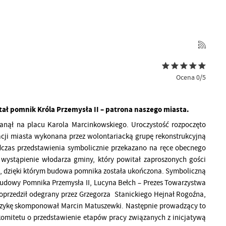
Ocena 0/5
ał pomnik Króla Przemysła II – patrona naszego miasta.
tanął na placu Karola Marcinkowskiego. Uroczystość rozpoczęto
kacji miasta wykonana przez wolontariacką grupę rekonstrukcyjną
czas przedstawienia symbolicznie przekazano na ręce obecnego
wystąpienie włodarza gminy, który powitał zaproszonych gości
sób, dzięki którym budowa pomnika została ukończona. Symboliczną
udowy Pomnika Przemysła II, Lucyna Bełch – Prezes Towarzystwa
poprzedził odegrany przez Grzegorza Stanickiego Hejnał Rogoźna,
 muzykę skomponował Marcin Matuszewki. Następnie prowadzący to
komitetu o przedstawienie etapów pracy związanych z inicjatywą