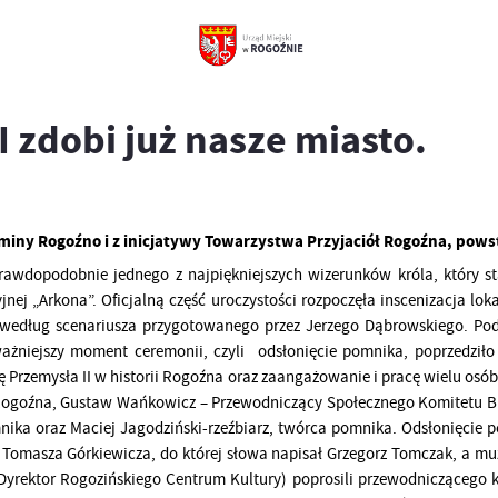
 zdobi już nasze miasto.
miny Rogoźno i z inicjatywy Towarzystwa Przyjaciół Rogoźna, powst
rawdopodobnie jednego z najpiękniejszych wizerunków króla, który s
jnej „Arkona”. Oficjalną część uroczystości rozpoczęła inscenizacja lo
 według scenariusza przygotowanego przez Jerzego Dąbrowskiego. Pod
żniejszy moment ceremonii, czyli odsłonięcie pomnika, poprzedziło 
olę Przemysła II w historii Rogoźna oraz zaangażowanie i pracę wielu o
 Rogoźna, Gustaw Wańkowicz – Przewodniczący Społecznego Komitetu B
ika oraz Maciej Jagodziński-rzeźbiarz, twórca pomnika. Odsłonięcie 
u Tomasza Górkiewicza, do której słowa napisał Grzegorz Tomczak, a
Dyrektor Rogozińskiego Centrum Kultury) poprosili przewodniczącego 