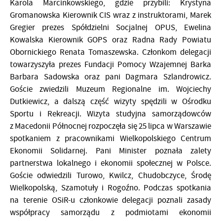
Karola Marcinkowskiego, gdzie przybili: Krystyna
Gromanowska Kierownik CIS wraz z instruktorami, Marek
Gregier prezes Spółdzielni Socjalnej OPUS, Ewelina
Kowalska Kierownik GOPS oraz Radna Rady Powiatu
Obornickiego Renata Tomaszewska. Członkom delegacji
towarzyszyła prezes Fundacji Pomocy Wzajemnej Barka
Barbara Sadowska oraz pani Dagmara Szlandrowicz.
Goście zwiedzili Muzeum Regionalne im. Wojciechy
Dutkiewicz, a dalszą część wizyty spędzili w Ośrodku
Sportu i Rekreacji. Wizyta studyjna samorządowców
z Macedonii Północnej rozpoczęła się 25 lipca w Warszawie
spotkaniem z pracownikami Wielkopolskiego Centrum
Ekonomii Solidarnej. Pani Minister poznała zalety
partnerstwa lokalnego i ekonomii społecznej w Polsce.
Goście odwiedzili Turowo, Kwilcz, Chudobczyce, Środę
Wielkopolską, Szamotuły i Rogoźno. Podczas spotkania
na terenie OSiR-u członkowie delegacji poznali zasady
współpracy samorządu z podmiotami ekonomii