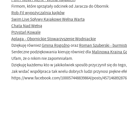
Firmom, które sprzątały odcinek od Jaracza do Obornik:
Rob-Fil wypożyczalnia kajków
Swim Live Spływy Kajakowe Wełna Warta
Chata Nad Wełną
Przystań Kowale
Aplaga - Obornickie Stowarzyszenie Wodniackie
Dziękuję również
Gmina Rogoźno
oraz
Roman Szuberski - burmist
Serdeczne podziękowania kieruję również dla
Malinowa Kraina G
Ufam, że o nikim nie zapomniałam.
Dziękuję każdemu kto w jakikolwiek sposób przyczynił się do tego,
Jak widać współpraca tak wielu dobrych ludzi przynosi piękne efe
https://www.facebook.com/100057448839864/posts/457146892876