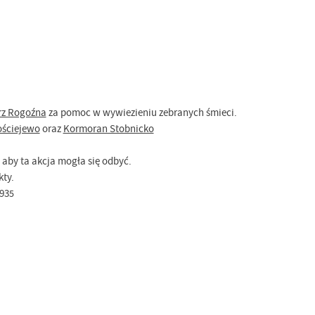
rz Rogoźna
za pomoc w wywiezieniu zebranych śmieci.
ościejewo
oraz
Kormoran Stobnicko
 aby ta akcja mogła się odbyć.
kty.
93
5