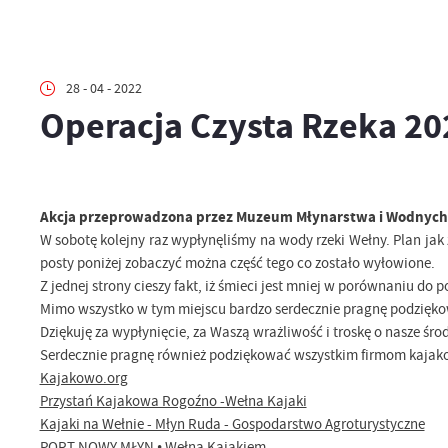
28 - 04 - 2022
Operacja Czysta Rzeka 202
Akcja przeprowadzona przez Muzeum Młynarstwa i Wodnych 
W sobotę kolejny raz wypłynęliśmy na wody rzeki Wełny. Plan jak 
posty poniżej zobaczyć można część tego co zostało wyłowione.
Z jednej strony cieszy fakt, iż śmieci jest mniej w porównaniu do p
Mimo wszystko w tym miejscu bardzo serdecznie pragnę podziękowa
Dziękuję za wypłynięcie, za Waszą wrażliwość i troskę o nasze śro
Serdecznie pragnę również podziękować wszystkim firmom kajakowy
Kajakowo.org
Przystań Kajakowa Rogoźno -Wełna Kajaki
Kajaki na Wełnie - Młyn Ruda - Gospodarstwo Agroturystyczne
PORT NOWY MŁYN • Wełna Kajakiem