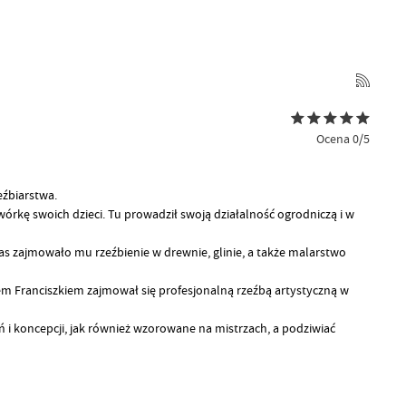
Ocena 0/5
eźbiarstwa.
rkę swoich dzieci. Tu prowadził swoją działalność ogrodniczą i w
s zajmowało mu rzeźbienie w drewnie, glinie, a także malarstwo
synem Franciszkiem zajmował się profesjonalną rzeźbą artystyczną
w
 i koncepcji, jak również wzorowane na mistrzach, a podziwiać