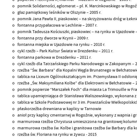
o pomnik Solidarności, aglomerat – pl. K. Marcinkowskiego w Rogoźn
o głaz pamiątkowy leśników w Olszynie – 2005 r.
o pomnik Jana Pawła II, piaskowiec – na skrzyżowaniu dróg w Łeknie
o fontanna przypałacowa w Lechlinie – 2007 r.
o pomnik Tadeusza Kościuszki, piaskowiec – na rynku w Ujazdowie – 
o fontanna przy dworze w Kcynii – 2009 r.
o fontanna miejska w Ujazdowie na rynku – 2010 r.
o cykl rzeźb – Park Kultur Świata w Drezdenku – 2011 r.
o fontanna parkowa w Drezdenku – 2011 r.
o cykl rzeźb dla Tatrzańskiego Parku Narodowego w Zakopanym – 20
o rzeźba “Św. Barbara” dla Kopalni Węgla Brunatnego w Bełchatowie 
o tablica na Liceum Ogólnokształcącym im. Przemysława II odsłonięta 
o rzeźba „Św. Maksymiliana Kolbe” dla Elektrowni w Bełchatowie – 2
o pomnik popiersie “Marszałek Foch“ dla miasta La Trimouille w Franc
o tablica upamiętniająca dr Stanisława Waliszewskiego, wykonana z
o tablica w Szkole Podstawowej nr 3 im. Powstańców Wielkopolskich 
o płaskorzeźba drewniana w kaplicy w Tarnowie
o anioł przy kaplicy cmentarnej w Rogoźnie, wykonany z wapnia i gr
o marmurowa rzeźba Chrystusa umieszczona na granitowej kolumnie
o marmurowa rzeźba św. Kolbe i granitowa rzeźba św Barbary dla ko
o rzeźba św. Floriana na rynku w żywcu - 2015