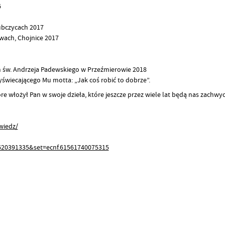
6
bczycach 2017
owach, Chojnice 2017
 św. Andrzeja Padewskiego w Przeźmierowie 2018
yświecającego Mu motta: „Jak coś robić to dobrze”.
óre włożył Pan w swoje dzieła, które jeszcze przez wiele lat będą nas zachw
wiedz/
620391335&set=ecnf.61561740075315