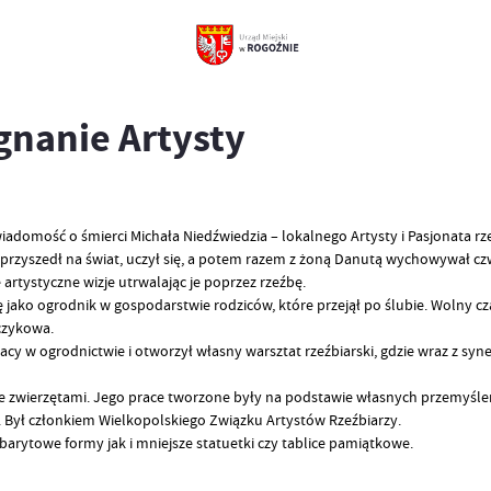
gnanie Artysty
domość o śmierci Michała Niedźwiedzia – lokalnego Artysty i Pasjonata rz
rzyszedł na świat, uczył się, a potem razem z żoną Danutą wychowywał czwó
e artystyczne wizje utrwalając je poprzez rzeźbę.
jako ogrodnik w gospodarstwie rodziców, które przejął po ślubie.
Wolny cza
zczykowa.
 pracy w ogrodnictwie i otworzył własny warsztat rzeźbiarski, gdzie wraz z 
że zwierzętami. Jego prace tworzone były na podstawie własnych przemyśleń
.
Był członkiem Wielkopolskiego Związku Artystów Rzeźbiarzy.
arytowe formy jak i mniejsze statuetki czy tablice pamiątkowe.