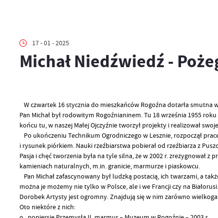
17 - 01 - 2025
Michał Niedźwiedź - Poże
W czwartek 16 stycznia do mieszkańców Rogoźna dotarła smutna wia
Pan Michał był rodowitym Rogoźnianinem. Tu 18 września 1955 roku p
końcu tu, w naszej Małej Ojczyźnie tworzył projekty i realizował swoj
Po ukończeniu Technikum Ogrodniczego w Lesznie, rozpoczął pracę 
i rysunek piórkiem.
Nauki rzeźbiarstwa pobierał od rzeźbiarza z Pus
Pasja i chęć tworzenia była na tyle silna, że w 2002 r. zrezygnował z
kamieniach naturalnych, m.in. granicie, marmurze i piaskowcu.
Pan Michał zafascynowany był ludzką postacią, ich twarzami, a tak
można je możemy nie tylko
w Polsce, ale i we Francji czy na Białorusi
Dorobek Artysty jest ogromny. Znajdują się w nim zarówno wielkogab
Oto niektóre z nich:
o popiersie Przemysła II, marmur – Muzeum w Rogoźnie – 2003 r.