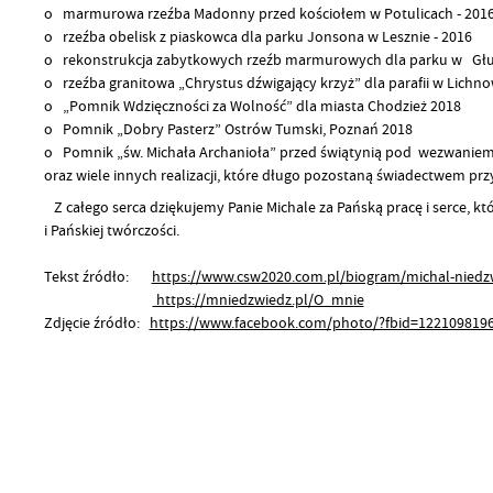
o marmurowa rzeźba Madonny przed kościołem w Potulicach - 201
o rzeźba obelisk z piaskowca dla parku Jonsona w Lesznie - 2016
o rekonstrukcja zabytkowych rzeźb marmurowych dla parku w Głu
o rzeźba granitowa „Chrystus dźwigający krzyż” dla parafii w Lichn
o „Pomnik Wdzięczności za Wolność” dla miasta Chodzież 2018
o Pomnik „Dobry Pasterz” Ostrów Tumski, Poznań 2018
o Pomnik „św. Michała Archanioła” przed świątynią pod wezwaniem
oraz wiele innych realizacji, które długo pozostaną świadectwem prz
Z całego serca dziękujemy Panie Michale za Pańską pracę i serce, kt
i Pańskiej twórczości.
Tekst źródło:
https://www.csw2020.com.pl/biogram/michal-niedz
https://mniedzwiedz.pl/O_mnie
Zdjęcie źródło:
https://www.facebook.com/photo/?fbid=122109819