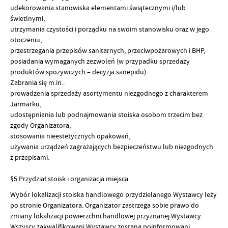
udekorowania stanowiska elementami świątecznymi i/lub
świetlnymi,
utrzymania czystości i porządku na swoim stanowisku oraz w jego
otoczeniu,
przestrzegania przepisów sanitarnych, przeciwpożarowych i BHP,
posiadania wymaganych zezwoleń (w przypadku sprzedaży
produktów spożywczych – decyzja sanepidu).
Zabrania się m.in.:
prowadzenia sprzedaży asortymentu niezgodnego z charakterem
Jarmarku,
udostępniania lub podnajmowania stoiska osobom trzecim bez
zgody Organizatora,
stosowania nieestetycznych opakowań,
używania urządzeń zagrażających bezpieczeństwu lub niezgodnych
z przepisami.
§5 Przydział stoisk i organizacja miejsca
Wybór lokalizacji stoiska handlowego przydzielanego Wystawcy leży
po stronie Organizatora. Organizator zastrzega sobie prawo do
zmiany lokalizacji powierzchni handlowej przyznanej Wystawcy.
Wszyscy zakwalifikowani Wystawcy zostaną poinformowani