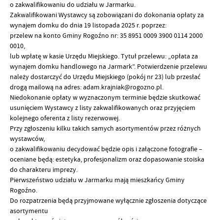
o zakwalifikowaniu do udziału w Jarmarku.
Zakwalifikowani Wystawcy są zobowiązani do dokonania opłaty za
wynajem domku do dnia 19 listopada 2025 r. poprzez:
przelew na konto Gminy Rogoźno nr: 35 8951 0009 3900 0114 2000
0010,
lub wpłatę w kasie Urzędu Miejskiego. Tytuł przelewu: „opłata za
wynajem domku handlowego na Jarmark”. Potwierdzenie przelewu
należy dostarczyć do Urzędu Miejskiego (pokój nr 23) lub przesłać
drogą mailową na adres: adam.krajniak@rogozno.pl.
Niedokonanie opłaty w wyznaczonym terminie będzie skutkować
usunięciem Wystawcy z listy zakwalifikowanych oraz przyjęciem
kolejnego oferenta z listy rezerwowej.
Przy zgłoszeniu kilku takich samych asortymentów przez różnych
wystawców,
o zakwalifikowaniu decydować będzie opis i załączone fotografie –
oceniane będą: estetyka, profesjonalizm oraz dopasowanie stoiska
do charakteru imprezy.
Pierwszeństwo udziału w Jarmarku mają mieszkańcy Gminy
Rogoźno.
Do rozpatrzenia będą przyjmowane wyłącznie zgłoszenia dotyczące
asortymentu