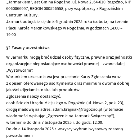
„Jarmarkiem”, jest Gmina Rogoźno, ul. Nowa 2, 64-610 Rogoźno, NIP
6060066997, REGON 000526558, przy współpracy z Rogozińskim
Centrum Kultury.
Jarmark odbędzie się dnia 6 grudnia 2025 roku (sobota) na terenie
Placu Karola Marcinkowskiego w Rogoźnie, w godzinach 14:00 –
19:00.
§2 Zasady uczestnictwa
W Jarmarku mogą brać udział osoby fizyczne, prawne oraz jednostki
organizacyjne nieposiadające osobowości prawnej – zwane dalej
„Wystawcami”.
Warunkiem uczestnictwa jest przesłanie Karty Zgłoszenia wraz
z opisem oferowanego asortymentu oraz minimum dwoma dobrej
jakości zdjęciami stoiska lub produktów.
Zgłoszenia należy dostarczyć:
osobiście do Urzędu Miejskiego w Rogoźnie (ul. Nowa 2, pok. 23),
drogą mailową na adres: adam.krajniak@rogozno.pl (w temacie
wiadomości wpisując „Zgłoszenie na Jarmark Świąteczny”),
w terminie do dnia 7 listopada 2025 r. do godz. 12:00.
Do dnia 14 listopada 2025 r. wszyscy wybrani wystawcy zostaną
powiadomieni