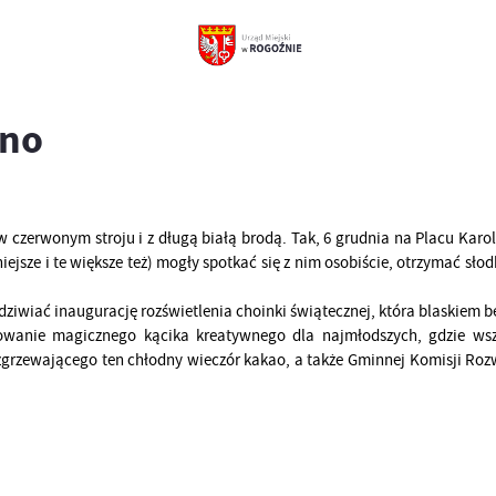
źno
 czerwonym stroju i z długą białą brodą. Tak, 6 grudnia na Placu Ka
niejsze i te większe też) mogły spotkać się z nim osobiście, otrzymać sł
ziwiać inaugurację rozświetlenia choinki świątecznej, która blaskiem b
wanie magicznego kącika kreatywnego dla najmłodszych, gdzie wszy
ozgrzewającego ten chłodny wieczór kakao, a także Gminnej Komisji R