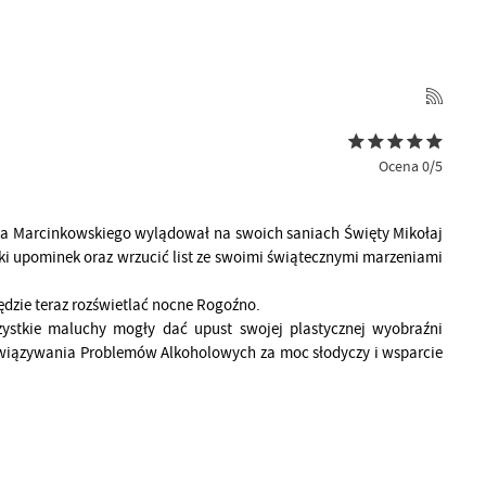
Ocena 0/5
rola Marcinkowskiego wylądował na swoich saniach Święty Mikołaj
odki upominek oraz wrzucić list ze swoimi świątecznymi marzeniami
ędzie teraz rozświetlać nocne Rogoźno.
stkie maluchy mogły dać upust swojej plastycznej wyobraźni
ozwiązywania Problemów Alkoholowych za moc słodyczy i wsparcie