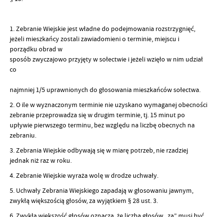
1. Zebranie Wiejskie jest władne do podejmowania rozstrzygnięć,
jeżeli mieszkańcy zostali zawiadomieni o terminie, miejscu i
porządku obrad w
sposób zwyczajowo przyjęty w sołectwie i jeżeli wzięło w nim udział
co
najmniej 1/5 uprawnionych do głosowania mieszkańców sołectwa.
2. O ile w wyznaczonym terminie nie uzyskano wymaganej obecności
zebranie przeprowadza się w drugim terminie, tj. 15 minut po
upływie pierwszego terminu, bez względu na liczbę obecnych na
zebraniu.
3. Zebrania Wiejskie odbywają się w miarę potrzeb, nie rzadziej
jednak niż raz w roku.
4. Zebranie Wiejskie wyraża wolę w drodze uchwały.
5. Uchwały Zebrania Wiejskiego zapadają w głosowaniu jawnym,
zwykłą większością głosów, za wyjątkiem § 28 ust. 3.
6. Zwykła większość głosów oznacza, że liczba głosów „za” musi być