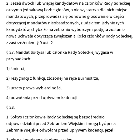
2. Jeżeli dwóch lub więcej kandydatów na członków Rady Sołeckiej
otrzyma jednakową liczbę głosów, a nie wystarcza dla nich miejsc
mandatowych, przeprowadza się ponowne głosowanie w części
dotyczącej mandatów nieobsadzonych, z udziałem jedynie tych
kandydatów, chyba że na zebraniu wyborczym podjęta zostanie
nowa uchwała dotycząca zwiększenia ilości członków Rady Sołeckiej,
z zastrzeżeniem § 9 ust. 2.
§ 27. Mandat Sołtysa lub członka Rady Sołeckiej wygasa w
przypadkach:
1) śmierci,
2) rezygnacji z funkcji, złożonej na ręce Burmistrza,
3) utraty prawa wybieralności,
4) odwołania przed upływem kadencji.
§ 28.
1. Sołtys i członkowie Rady Sołeckiej są bezpośrednio
odpowiedzialni przed Zebraniem Wiejskim i mogą być przez
Zebranie Wiejskie odwołani przed upływem kadencji, jeżeli:
1) nie wykonują swych obowiązków,