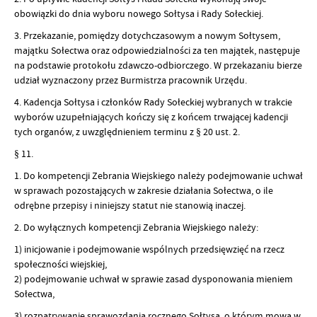
obowiązki do dnia wyboru nowego Sołtysa i Rady Sołeckiej.
3. Przekazanie, pomiędzy dotychczasowym a nowym Sołtysem,
majątku Sołectwa oraz odpowiedzialności za ten majątek, następuje
na podstawie protokołu zdawczo-odbiorczego. W przekazaniu bierze
udział wyznaczony przez Burmistrza pracownik Urzędu.
4. Kadencja Sołtysa i członków Rady Sołeckiej wybranych w trakcie
wyborów uzupełniających kończy się z końcem trwającej kadencji
tych organów, z uwzględnieniem terminu z § 20 ust. 2.
§ 11.
1. Do kompetencji Zebrania Wiejskiego należy podejmowanie uchwał
w sprawach pozostających w zakresie działania Sołectwa, o ile
odrębne przepisy i niniejszy statut nie stanowią inaczej.
2. Do wyłącznych kompetencji Zebrania Wiejskiego należy:
1) inicjowanie i podejmowanie wspólnych przedsięwzięć na rzecz
społeczności wiejskiej,
2) podejmowanie uchwał w sprawie zasad dysponowania mieniem
Sołectwa,
3) rozpatrywanie sprawozdania rocznego Sołtysa, o którym mowa w